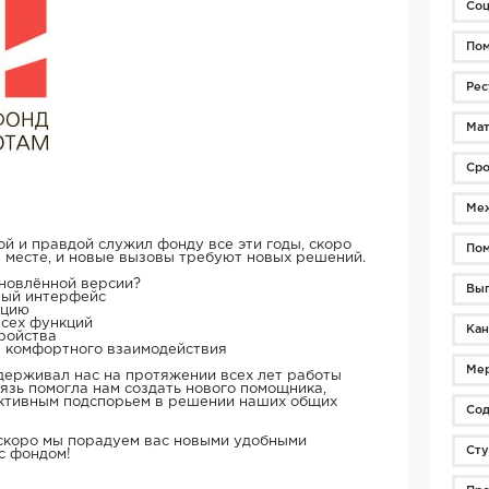
Соц
По
Рес
Мат
Сро
Меж
й и правдой служил фонду все эти годы, скоро
Пом
а месте, и новые вызовы требуют новых решений.
бновлённой версии?
Вы
ный интерфейс
ацию
сех функций
Кан
ройства
комфортного взаимодействия
Ме
держивал нас на протяжении всех лет работы
вязь помогла нам создать нового помощника,
ктивным подспорьем в решении наших общих
Сод
 скоро мы порадуем вас новыми удобными
Сту
с фондом!