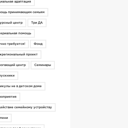
иальная адаптация
мощь принимающим семьям
урсный центр
Три ДА
ериальная помощь
чно требуется!
Фонд
региональный проект
огающий центр
Семинары
пускники
икулы не в детском доме
роприятия
ействие семейному устройству
пени