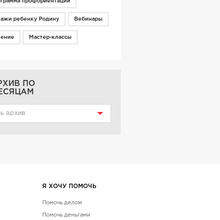
грамма профориентации
ажи ребенку Родину
Вебинары
чение
Мастер-классы
РХИВ ПО
ЕСЯЦАМ
ь архив
Я ХОЧУ ПОМОЧЬ
Помочь делом
Помочь деньгами