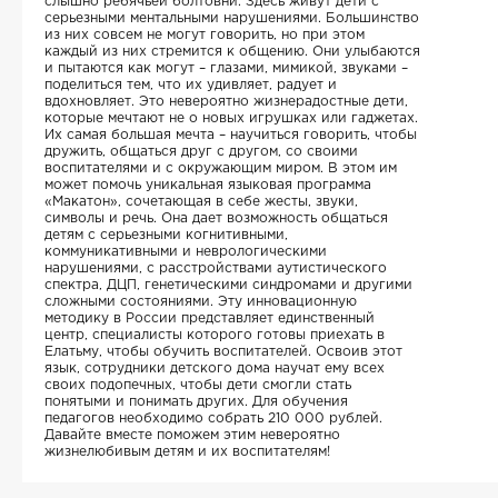
слышно ребячьей болтовни. Здесь живут дети с
серьезными ментальными нарушениями. Большинство
из них совсем не могут говорить, но при этом
каждый из них стремится к общению. Они улыбаются
и пытаются как могут – глазами, мимикой, звуками –
поделиться тем, что их удивляет, радует и
вдохновляет. Это невероятно жизнерадостные дети,
которые мечтают не о новых игрушках или гаджетах.
Их самая большая мечта – научиться говорить, чтобы
дружить, общаться друг с другом, со своими
воспитателями и с окружающим миром. В этом им
может помочь уникальная языковая программа
«Макатон», сочетающая в себе жесты, звуки,
символы и речь. Она дает возможность общаться
детям с серьезными когнитивными,
коммуникативными и неврологическими
нарушениями, с расстройствами аутистического
спектра, ДЦП, генетическими синдромами и другими
сложными состояниями. Эту инновационную
методику в России представляет единственный
центр, специалисты которого готовы приехать в
Елатьму, чтобы обучить воспитателей. Освоив этот
язык, сотрудники детского дома научат ему всех
своих подопечных, чтобы дети смогли стать
понятыми и понимать других. Для обучения
педагогов необходимо собрать 210 000 рублей.
Давайте вместе поможем этим невероятно
жизнелюбивым детям и их воспитателям!