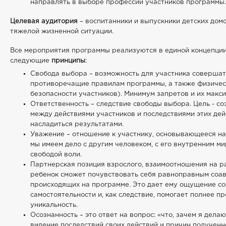
направлять в выборе профессии участников программы.
Целевая аудитория
– воспитанники и выпускники детских дом
тяжелой жизненной ситуации.
Все мероприятия программы реализуются в единой концепции
следующие
принципы
:
Свобода выбора – возможность для участника совершат
противоречащие правилам программы, а также физичес
безопасности участников). Минимум запретов и их макс
Ответственность – следствие свободы выбора. Цель - с
между действиями участников и последствиями этих дей
насладиться результатами.
Уважение – отношение к участнику, основывающееся на 
мы имеем дело с другим человеком, с его внутренним м
свободой воли.
Партнерская позиция взрослого, взаимоотношения на рав
ребенок сможет почувствовать себя равноправным соав
происходящих на программе. Это дает ему ощущение со
самостоятельности и, как следствие, помогает полнее п
уникальность.
Осознанность – это ответ на вопрос: «что, зачем я дела
видение последствий своих действий и причин полученн