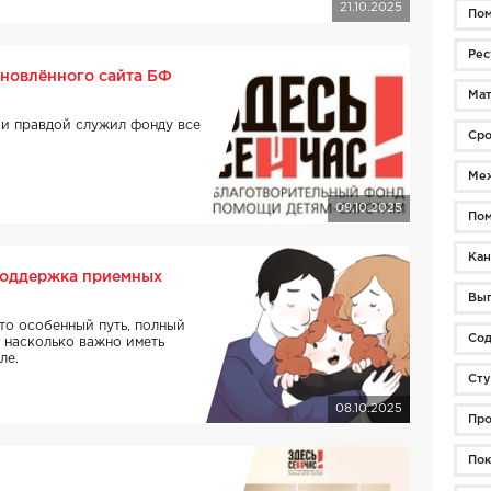
21.10.2025
По
Рес
новлённого сайта БФ
Мат
и правдой служил фонду все
Сро
Меж
09.10.2025
Пом
Кан
поддержка приемных
Вы
то особенный путь, полный
Сод
 насколько важно иметь
ле.
Сту
08.10.2025
Про
Пок