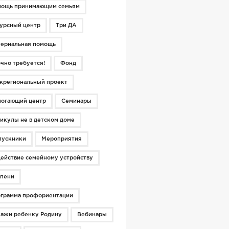
мощь принимающим семьям
урсный центр
Три ДА
ериальная помощь
чно требуется!
Фонд
региональный проект
огающий центр
Семинары
икулы не в детском доме
пускники
Мероприятия
ействие семейному устройству
пени
грамма профориентации
ажи ребенку Родину
Вебинары