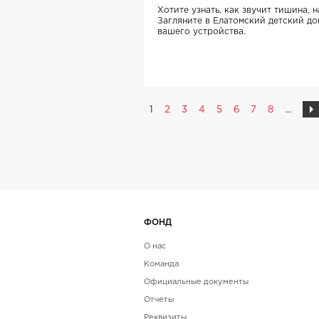
Хотите узнать, как звучит тишина, 
Загляните в Елатомский детский до
вашего устройства.
1
2
3
4
5
6
7
8
...
ФОНД
О нас
Команда
Официальные документы
Отчеты
Реквизиты