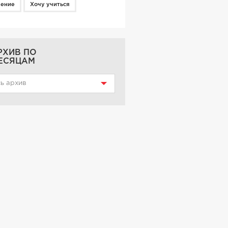
чение
Хочу учиться
РХИВ ПО
ЕСЯЦАМ
ь архив