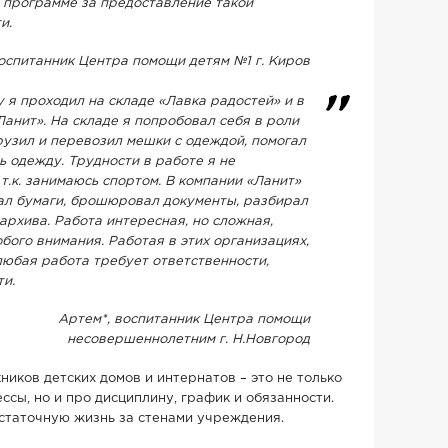
 программе за предоставление такой
и.
воспитанник Центра помощи детям №1 г. Киров
 я проходил на складе «Лавка радостей» и в
Ланит». На складе я попробовал себя в роли
грузил и перевозил мешки с одеждой, помогал
ь одежду. Трудности в работе я не
т.к. занимаюсь спортом. В компании «Ланит»
ал бумаги, брошюровал документы, разбирал
архива. Работа интересная, но сложная,
бого внимания. Работая в этих организациях,
любая работа требует ответственности,
ти.
Артем*, воспитанник Центра помощи
несовершеннолетним г. Н.Новгород
иков детских домов и интернатов – это не только
сы, но и про дисциплину, график и обязанности.
статочную жизнь за стенами учреждения.