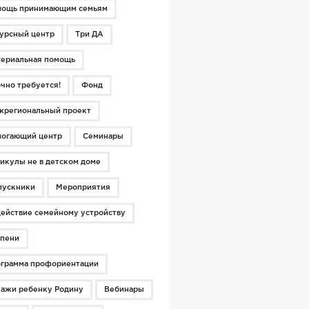
мощь принимающим семьям
урсный центр
Три ДА
ериальная помощь
чно требуется!
Фонд
региональный проект
огающий центр
Семинары
икулы не в детском доме
пускники
Мероприятия
ействие семейному устройству
пени
грамма профориентации
ажи ребенку Родину
Вебинары