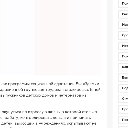
По
Рес
Мат
Сро
Меж
Пом
Кан
Вы
амках программы социальной адаптации БФ «Здесь и
Сод
адиционной групповая трудовая стажировка. В ней
выпускников детских домов и интернатов из
Сту
Про
 окунуться во взрослую жизнь, в которой столько
е, работу, контролировать деньги и принимать
Пок
 детей, выросших в учреждениях, испытывают не